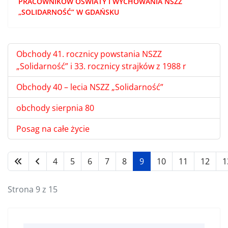
PRACOWNIKÓW OŚWIATY I WYCHOWANIA NSZZ
„SOLIDARNOŚĆ” W GDAŃSKU
Obchody 41. rocznicy powstania NSZZ
„Solidarność” i 33. rocznicy strajków z 1988 r
Obchody 40 – lecia NSZZ „Solidarność”
obchody sierpnia 80
Posag na całe życie
4
5
6
7
8
9
10
11
12
1
Strona 9 z 15