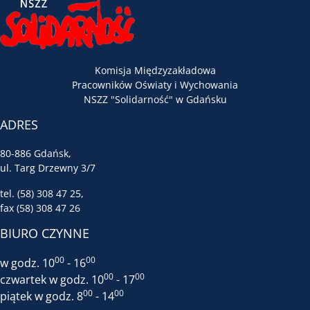
Komisja Międzyzakładowa
Pracowników Oświaty i Wychowania
NSZZ "Solidarność" w Gdańsku
ADRES
80-886 Gdańsk,
ul. Targ Drzewny 3/7
tel. (58) 308 47 25,
fax (58) 308 47 26
BIURO CZYNNE
00
00
w godz. 10
- 16
00
00
czwartek w godz. 10
- 17
00
00
piątek w godz. 8
- 14