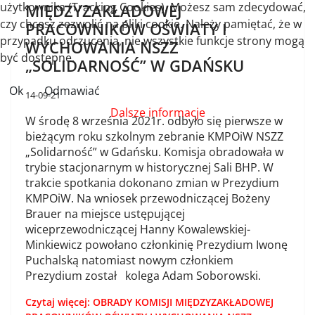
użytkownika (Tracking Cookies). Możesz sam zdecydować,
MIĘDZYZAKŁADOWEJ
czy chcesz zezwolić na pliki cookie. Należy pamiętać, że w
PRACOWNIKÓW OŚWIATY I
przypadku odrzucenia, nie wszystkie funkcje strony mogą
WYCHOWANIA NSZZ
być dostępne.
„SOLIDARNOŚĆ” W GDAŃSKU
Ok
Odmawiać
14-09-21
Dalsze informacje
W środę 8 września 2021r. odbyło się pierwsze w
bieżącym roku szkolnym zebranie KMPOiW NSZZ
„Solidarność” w Gdańsku. Komisja obradowała w
trybie stacjonarnym w historycznej Sali BHP. W
trakcie spotkania dokonano zmian w Prezydium
KMPOiW. Na wniosek przewodniczącej Bożeny
Brauer na miejsce ustępującej
wiceprzewodniczącej Hanny Kowalewskiej-
Minkiewicz powołano członkinię Prezydium Iwonę
Puchalską natomiast nowym członkiem
Prezydium został kolega Adam Soborowski.
Czytaj więcej: OBRADY KOMISJI MIĘDZYZAKŁADOWEJ