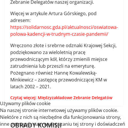
Zebranie Delegatów naszej organizacji.
Więcej w artykule Artura Górskiego, pod
adresem:
https://solidarnosc.gda.pl/aktualnosci/oswiatowa-
polowa-kadencji-w-trudnym-czasie-pandemii/
Wręczono złote i srebrne odznaki Krajowej Sekcji,
podziękowano za wieloletnią pracę
przewodniczącym kół, którzy zmienili miejsce
zatrudnienia lub przeszli na emeryturę.
Pożegnano również Hannę Kowalewską-
Minkiewicz – zastępcę przewodniczącej KM w
latach 2002 – 2021.
Czytaj więcej: MIędzyzakładowe Zebranie Delegatów
Używamy plików cookie
Na naszej stronie internetowej używamy plików cookie.
Niektóre z nich są niezbędne dla funkcjonowania strony,
OBRADY KOMISJI
inne pomagają nam w ulepszaniu tej strony i doświadczeń