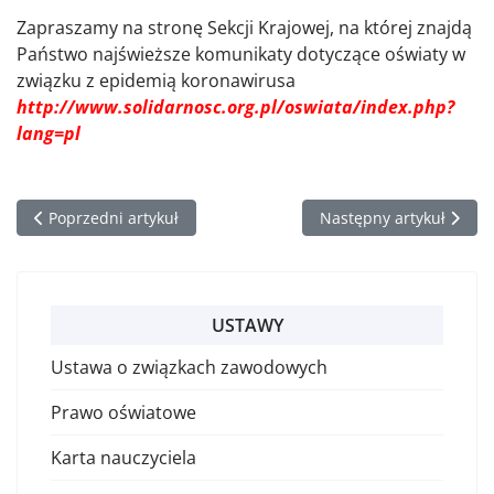
Zapraszamy na stronę Sekcji Krajowej, na której znajdą
Państwo najświeższe komunikaty dotyczące oświaty w
związku z epidemią koronawirusa
http://www.solidarnosc.org.pl/oswiata/index.php?
lang=pl
Poprzedni artykuł: Zmiany w Karcie nauczyciela – projekt z dn.
Następny artykuł: Komun
Poprzedni artykuł
Następny artykuł
USTAWY
Ustawa o związkach zawodowych
Prawo oświatowe
Karta nauczyciela