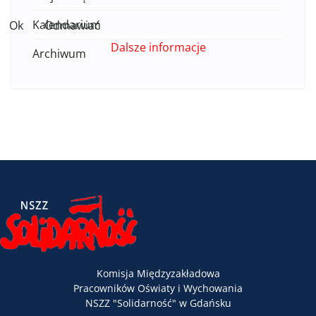
Kalendarium
Ok
Odmawiać
Dalsze informacje
Archiwum
Komisja Międzyzakładowa
Pracowników Oświaty i Wychowania
NSZZ "Solidarność" w Gdańsku