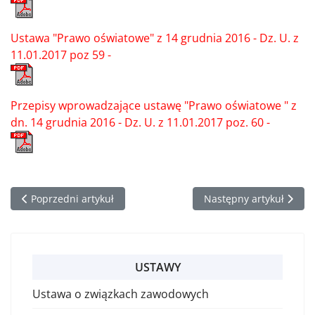
Ustawa "Prawo oświatowe" z 14 grudnia 2016 - Dz. U. z
11.01.2017 poz 59 -
Przepisy wprowadzające ustawę "Prawo oświatowe " z
dn. 14 grudnia 2016 - Dz. U. z 11.01.2017 poz. 60 -
Poprzedni artykuł: Regulamin wynagradzania
Następny artykuł: Kart
Poprzedni artykuł
Następny artykuł
USTAWY
Ustawa o związkach zawodowych