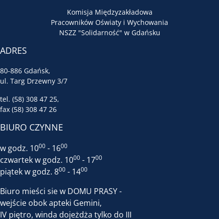
Komisja Międzyzakładowa
Pracowników Oświaty i Wychowania
NSZZ "Solidarność" w Gdańsku
ADRES
80-886 Gdańsk,
ul. Targ Drzewny 3/7
tel. (58) 308 47 25,
fax (58) 308 47 26
BIURO CZYNNE
00
00
w godz. 10
- 16
00
00
czwartek w godz. 10
- 17
00
00
piątek w godz. 8
- 14
Biuro mieści sie w DOMU PRASY -
wejście obok apteki Gemini,
IV piętro, winda dojeżdża tylko do III