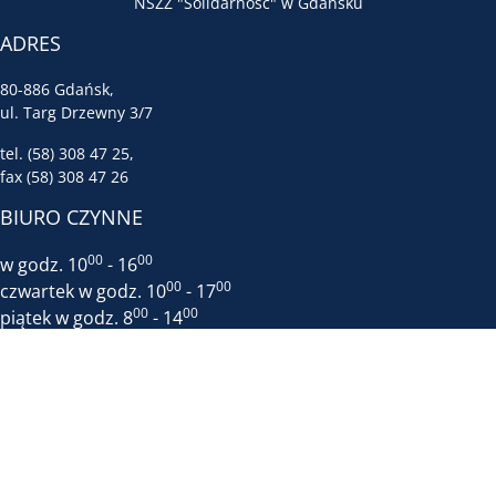
NSZZ "Solidarność" w Gdańsku
ADRES
80-886 Gdańsk,
ul. Targ Drzewny 3/7
tel. (58) 308 47 25,
fax (58) 308 47 26
BIURO CZYNNE
00
00
w godz. 10
- 16
00
00
czwartek w godz. 10
- 17
00
00
piątek w godz. 8
- 14
Biuro mieści sie w DOMU PRASY -
wejście obok apteki Gemini,
IV piętro, winda dojeżdża tylko do III
INFORMACJE