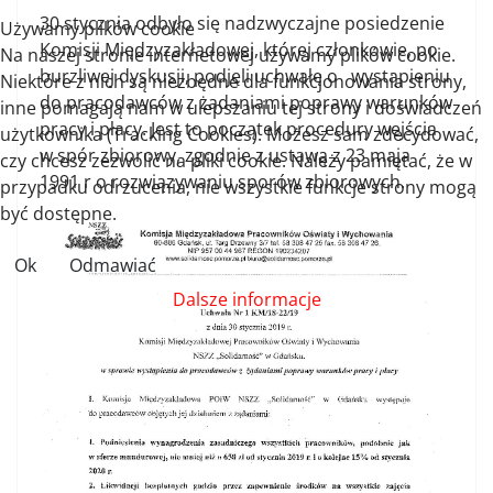
30 stycznia odbyło się nadzwyczajne posiedzenie
Używamy plików cookie
Komisji Międzyzakładowej, której członkowie, po
Na naszej stronie internetowej używamy plików cookie.
burzliwej dyskusji, podjęli uchwałę o wystąpieniu
Niektóre z nich są niezbędne dla funkcjonowania strony,
do pracodawców z żądaniami poprawy warunków
inne pomagają nam w ulepszaniu tej strony i doświadczeń
pracy i płacy. Jest to początek procedury wejścia
użytkownika (Tracking Cookies). Możesz sam zdecydować,
w spór zbiorowy, zgodnie z ustawą z 23 maja
czy chcesz zezwolić na pliki cookie. Należy pamiętać, że w
1991 r o rozwiązywaniu sporów zbiorowych.
przypadku odrzucenia, nie wszystkie funkcje strony mogą
być dostępne.
Ok
Odmawiać
Dalsze informacje