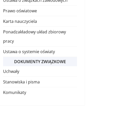
Ustawa o związkach zawodowych
Prawo oświatowe
Karta nauczyciela
Ponadzakładowy układ zbiorowy
 związkach zawodowych
pracy
Ustawa o systemie oświaty
DOKUMENTY ZWIĄZKOWE
Uchwały
Stanowiska i pisma
Komunikaty