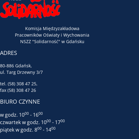
Komisja Międzyzakładowa
Pracowników Oświaty i Wychowania
NSZZ "Solidarność" w Gdańsku
ADRES
80-886 Gdańsk,
ul. Targ Drzewny 3/7
tel. (58) 308 47 25,
fax (58) 308 47 26
BIURO CZYNNE
00
00
w godz. 10
- 16
00
00
czwartek w godz. 10
- 17
00
00
piątek w godz. 8
- 14